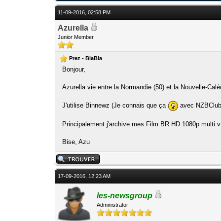
11-09-2016, 02:58 PM
Azurella
Junior Member
Prez - BlaBla
Bonjour,
Azurella vie entre la Normandie (50) et la Nouvelle-Ca
J'utilise Binnewz (Je connais que ça
avec NZBClub 
Principalement j'archive mes Film BR HD 1080p multi 
Bise, Azu
17-09-2016, 12:23 AM
les-newsgroup
Administrator