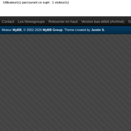
Utilisateur(s) parcourant ce sujet : 1 visiteur(s)
Contact
Les Newsgroups
Retourner en haut
Version bas-débit (Archivé)
S
Moteur
MyBB
, © 2002-2026
MyBB Group
.
Theme created by
Justin S.