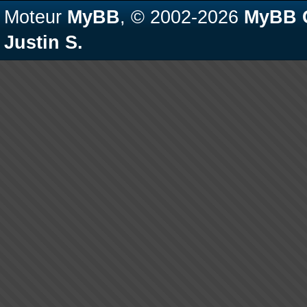
Moteur
MyBB
, © 2002-2026
MyBB 
Justin S.