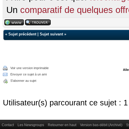
Un
comparatif de quelques of
«
Sujet précédent
|
Sujet suivant
»
Voir une version imprimable
Alle
Envoyer ce sujet à un ami
S'abonner au sujet
Utilisateur(s) parcourant ce sujet : 1 
Contact
Les Newsgroups
Retourner en haut
Version bas-débit (Archivé)
S