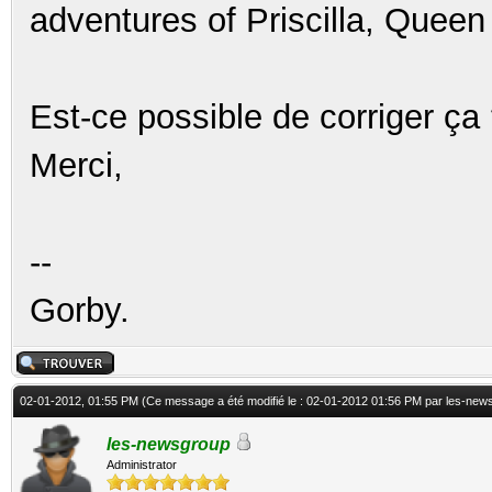
adventures of Priscilla, Queen 
Est-ce possible de corriger ça
Merci,
--
Gorby.
02-01-2012, 01:55 PM
(Ce message a été modifié le : 02-01-2012 01:56 PM par
les-new
les-newsgroup
Administrator