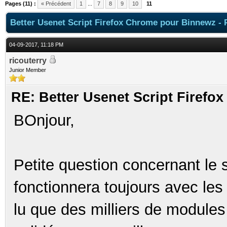
Pages (11) :
« Précédent
1
...
7
8
9
10
11
Better Usenet Script Firefox Chrome pour Binnewz - 
04-09-2017, 11:18 PM
ricouterry
Junior Member
RE: Better Usenet Script Firef
BOnjour,
Petite question concernant le sc
fonctionnera toujours avec les 
lu que des milliers de modules