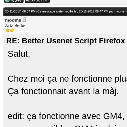
25-11-2017, 08:37 PM
(Ce message a été modifié le : 25-11-2017 08:47 PM par
mooms
.)
mooms
Junior Member
RE: Better Usenet Script Firef
Salut,
Chez moi ça ne fonctionne plu
Ça fonctionnait avant la màj.
edit: ça fonctionne avec GM4, 