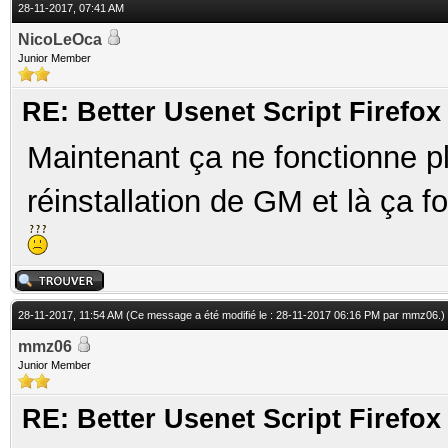
28-11-2017, 07:41 AM
NicoLeOca
Junior Member
RE: Better Usenet Script Firef
Maintenant ça ne fonctionne 
réinstallation de GM et là ça fo
28-11-2017, 11:54 AM
(Ce message a été modifié le : 28-11-2017 06:16 PM par
mmz06
.)
mmz06
Junior Member
RE: Better Usenet Script Firef