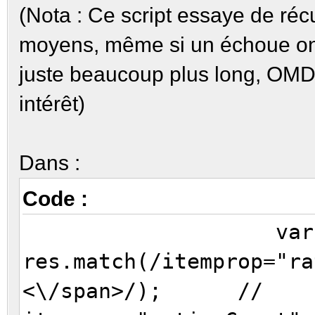
(Nota : Ce script essaye de réc
moyens, même si un échoue on 
juste beaucoup plus long, OMDb 
intérêt)
Dans :
Code :
var votes
res.match(/itemprop="ra
<\/span>/); //