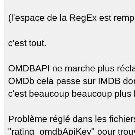
imdbTitle = titleMatch
(l'espace de la RegEx est rempl
if (titleM
titleMatchVO) imdbTitle
c'est tout.
if (titleMat
+= titleMatchVO[1];
OMDBAPI ne marche plus réclam
OMDb cela passe sur IMDB don
i
c'est beaucoup beaucoup plus 
(ratingMatch) imdbRati
ratingMatch[1].replace(
Problème réglé dans les fichier
if (vote
"rating_omdbApiKey" pour trouv
imdbVotes = votesMatch