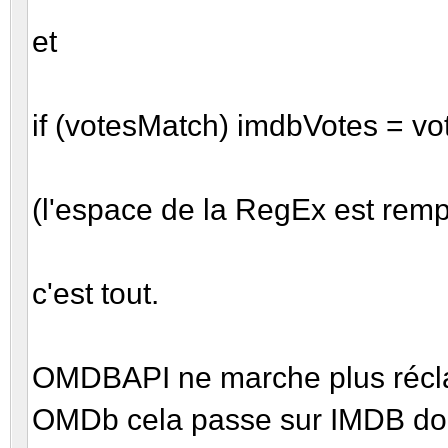
var imdbRa
et
var imdbV
if (votesMatch) imdbVotes = vot
if (title
imdbTitle = titleMatch
(l'espace de la RegEx est remp
if (titleM
titleMatchVO) imdbTitl
c'est tout.
if (title
imdbTitle += titleMatc
OMDBAPI ne marche plus réclam
OMDb cela passe sur IMDB don
i