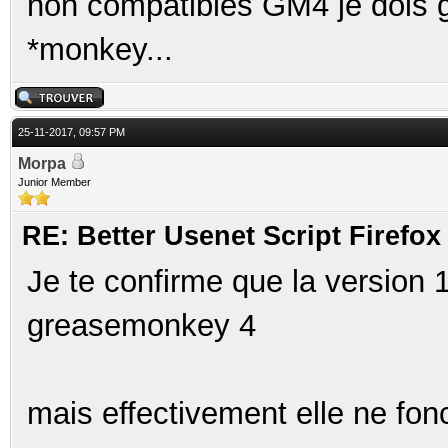
non compatibles GM4 je dois g
*monkey...
25-11-2017, 09:57 PM
Morpa
Junior Member
RE: Better Usenet Script Firef
Je te confirme que la version 
greasemonkey 4
mais effectivement elle ne fo