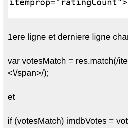
itemprop="ratingCount">
if ((titleMat
1ere ligne et derniere ligne ch
titleMatchVO[1]!='') |
votesMatch!=null)
var votesMatch = res.match(/it
{
<\/span>/);
var imdbT
var imdbRa
et
var imdbV
if (votesMatch) imdbVotes = vot
if (title