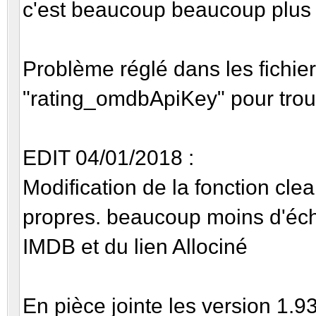
c'est beaucoup beaucoup plus 
(ratingMatch) imdbRat
ratingMatch[1].replace
Problème réglé dans les fichier
if (vote
"rating_omdbApiKey" pour trouv
imdbVotes = votesMatch
EDIT 04/01/2018 :
Modification de la fonction cle
propres. beaucoup moins d'éche
IMDB et du lien Allociné
En pièce jointe les version 1.