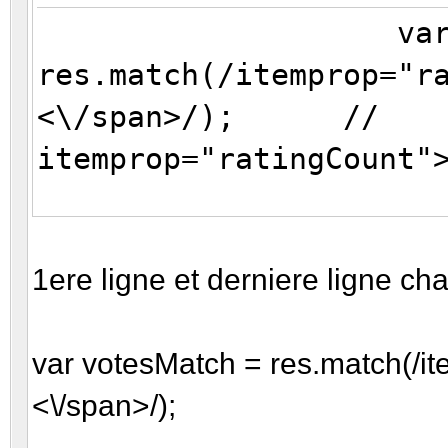
var votes
res.match(/itemprop="r
<\/span>/); //
itemprop="ratingCount"
if ((titleMa
1ere ligne et derniere ligne ch
titleMatchVO[1]!='') |
votesMatch!=null)
var votesMatch = res.match(/it
{
<\/span>/);
var imdbT