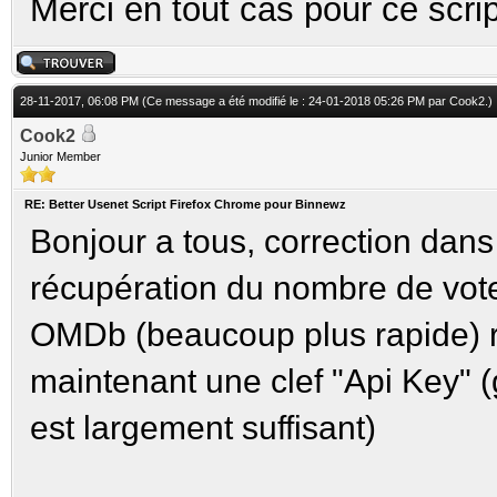
Merci en tout cas pour ce scrip
28-11-2017, 06:08 PM
(Ce message a été modifié le : 24-01-2018 05:26 PM par
Cook2
.)
Cook2
Junior Member
RE: Better Usenet Script Firefox Chrome pour Binnewz
Bonjour a tous, correction dans
récupération du nombre de vote
OMDb (beaucoup plus rapide
maintenant une clef "Api Key" (
est largement suffisant)