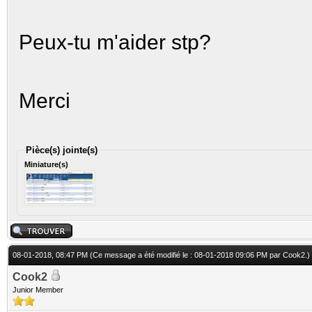
Peux-tu m'aider stp?
Merci
Pièce(s) jointe(s)
Miniature(s)
08-01-2018, 08:47 PM
(Ce message a été modifié le : 08-01-2018 09:06 PM par
Cook2
.)
Cook2
Junior Member