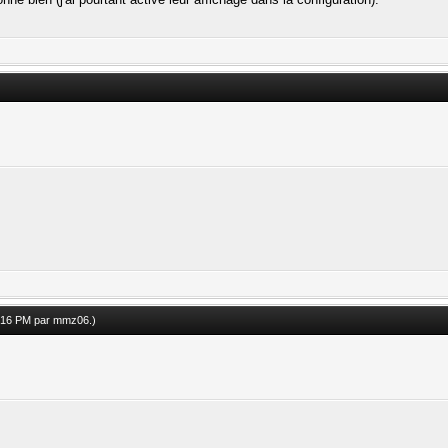
6:16 PM par
mmz06
.)