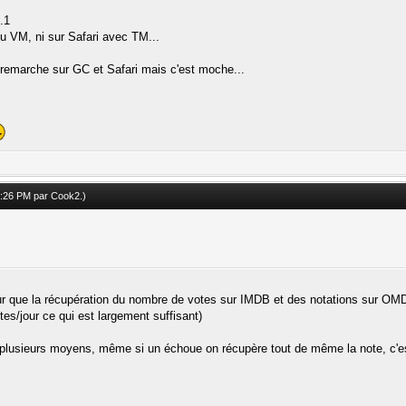
.1
u VM, ni sur Safari avec TM...
a remarche sur GC et Safari mais c'est moche...
05:26 PM par
Cook2
.)
pour que la récupération du nombre de votes sur IMDB et des notations sur
es/jour ce qui est largement suffisant)
r plusieurs moyens, même si un échoue on récupère tout de même la note, c'e