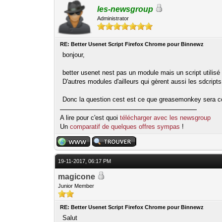
les-newsgroup
Administrator
RE: Better Usenet Script Firefox Chrome pour Binnewz
bonjour,
better usenet nest pas un module mais un script utilis
D'autres modules d'ailleurs qui gèrent aussi les sdcript
Donc la question cest est ce que greasemonkey sera c
A lire pour c'est quoi
télécharger avec les newsgroup
Un
comparatif de quelques offres sympas
!
19-11-2017, 06:17 PM
magicone
Junior Member
RE: Better Usenet Script Firefox Chrome pour Binnewz
Salut