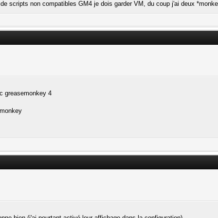
 de scripts non compatibles GM4 je dois garder VM, du coup j'ai deux *monke
vec greasemonkey 4
ntmonkey
ne bien (j'ai pourtant activé leur affichage dans la configuration).