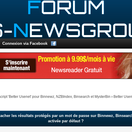
Connexion via Facebook
script 'Better Usenet' pour Binnewz, NZBIndex, Binsearch et MysterBin
›
Better Usen
cher les résultats protégés par un mot de passe sur Binnewz, Binsearch, 
activée par défaut ?