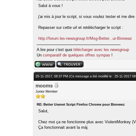
Salut à vous !
j'ai mis à jour le script, si vous voulez tester et me 
Repasser sur cette url et retélécharger le script :
http://forum.les-newsgroup.fr/Msg-Better...ur-Binnewz
A lire pour c'est quoi
télécharger avec les newsgroup
Un
comparatif de quelques offres sympas
!
25-11-2017, 08:37 PM
(Ce message a été modifié le : 25-11-2017 0
mooms
Junior Member
RE: Better Usenet Script Firefox Chrome pour Binnewz
Salut,
Chez moi ça ne fonctionne plus avec ViolentMonkey (V
Ça fonctionnait avant la màj.