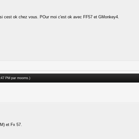
dire si cest ok chez vous. POur moi c'est ok avec FF57 et GMonkey4.
8:47 PM par
mooms
.)
M) et Fx 57.