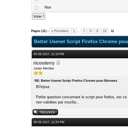
Non
Pages (11) :
« Précédent
1
...
7
8
9
10
11
Better Usenet Script Firefox Chrome pou
04-09-2017, 11:18 PM
ricouterry
Junior Member
RE: Better Usenet Script Firefox Chrome pour Binnewz
BOnjour,
Petite question concernant le script pour firefox, est ce
non validées par mozilla...
09-09-2017, 12:24 PM