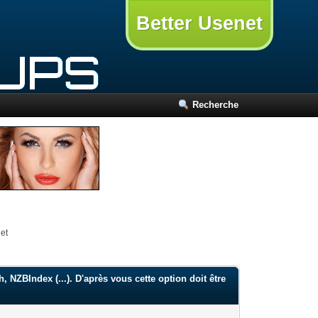
Better Usenet
Recherche
et
NZBIndex (...). D'après vous cette option doit être