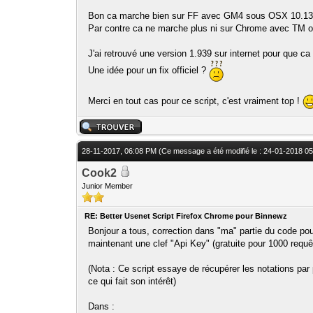
Bon ca marche bien sur FF avec GM4 sous OSX 10.13
Par contre ca ne marche plus ni sur Chrome avec TM o
J'ai retrouvé une version 1.939 sur internet pour que c
Une idée pour un fix officiel ?
Merci en tout cas pour ce script, c'est vraiment top !
28-11-2017, 06:08 PM
(Ce message a été modifié le : 24-01-2018 
Cook2
Junior Member
RE: Better Usenet Script Firefox Chrome pour Binnewz
Bonjour a tous, correction dans "ma" partie du code 
maintenant une clef "Api Key" (gratuite pour 1000 requêt
(Nota : Ce script essaye de récupérer les notations pa
ce qui fait son intérêt)
Dans :